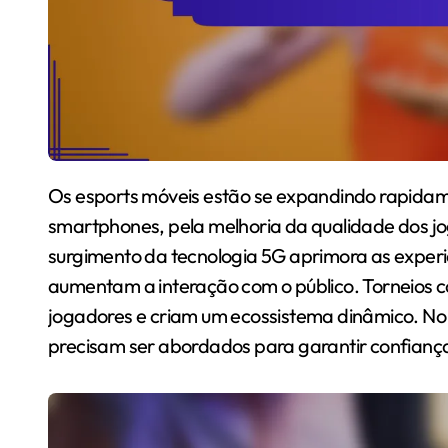
Os esports móveis estão se expandindo rapidamente, impulsionados pela acessibilidade dos
smartphones, pela melhoria da qualidade dos 
surgimento da tecnologia 5G aprimora as exper
aumentam a interação com o público. Torneios 
jogadores e criam um ecossistema dinâmico. No
precisam ser abordados para garantir confiança