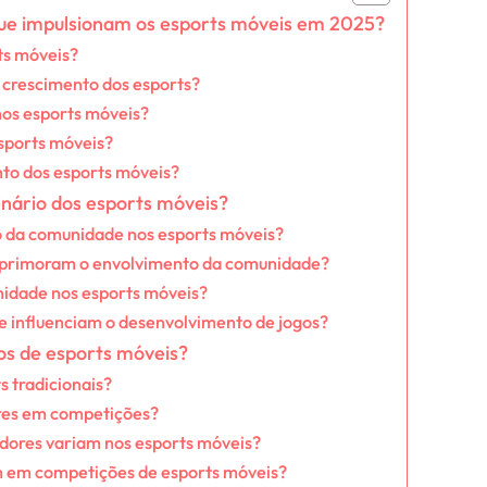
 que impulsionam os esports móveis em 2025?
ts móveis?
 crescimento dos esports?
nos esports móveis?
sports móveis?
to dos esports móveis?
ário dos esports móveis?
ão da comunidade nos esports móveis?
g aprimoram o envolvimento da comunidade?
idade nos esports móveis?
e influenciam o desenvolvimento de jogos?
os de esports móveis?
s tradicionais?
ares em competições?
dores variam nos esports móveis?
m em competições de esports móveis?