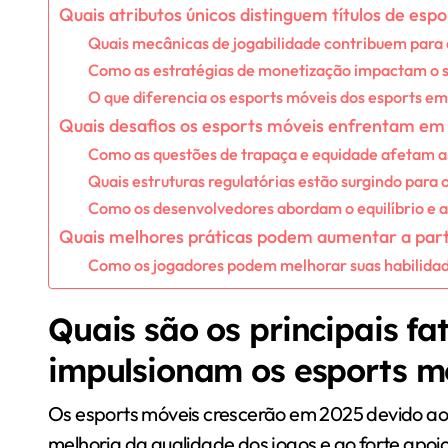
Quais atributos únicos distinguem títulos de es
Quais mecânicas de jogabilidade contribuem para 
Como as estratégias de monetização impactam o su
O que diferencia os esports móveis dos esports em
Quais desafios os esports móveis enfrentam e
Como as questões de trapaça e equidade afetam a
Quais estruturas regulatórias estão surgindo para 
Como os desenvolvedores abordam o equilíbrio e a
Quais melhores práticas podem aumentar a part
Como os jogadores podem melhorar suas habilidad
Quais são os principais fa
impulsionam os esports m
Os esports móveis crescerão em 2025 devido ao
melhoria da qualidade dos jogos e ao forte apo