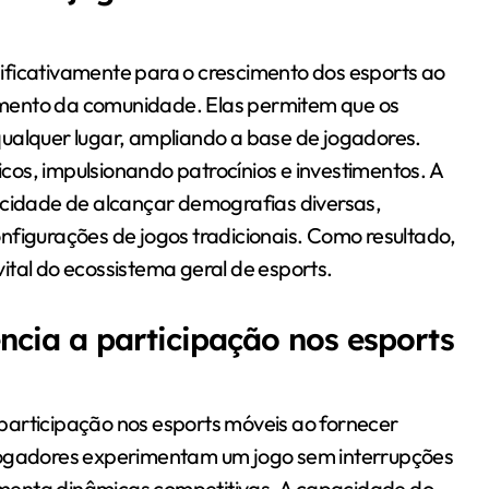
ificativamente para o crescimento dos esports ao
amento da comunidade. Elas permitem que os
qualquer lugar, ampliando a base de jogadores.
os, impulsionando patrocínios e investimentos. A
pacidade de alcançar demografias diversas,
nfigurações de jogos tradicionais. Como resultado,
ital do ecossistema geral de esports.
ncia a participação nos esports
participação nos esports móveis ao fornecer
 jogadores experimentam um jogo sem interrupções
menta dinâmicas competitivas. A capacidade do