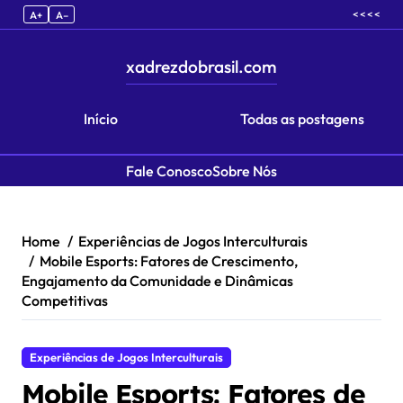
< < < <
A+
A–
xadrezdobrasil.com
Início
Todas as postagens
Fale Conosco
Sobre Nós
Skip to content
Home
Experiências de Jogos Interculturais
Mobile Esports: Fatores de Crescimento,
Engajamento da Comunidade e Dinâmicas
Competitivas
Experiências de Jogos Interculturais
Mobile Esports: Fatores de