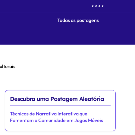
< < < <
Todas as postagens
ulturais
Descubra uma Postagem Aleatória
Técnicas de Narrativa Interativa que
Fomentam a Comunidade em Jogos Móveis