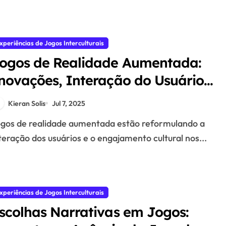
xperiências de Jogos Interculturais
ogos de Realidade Aumentada:
novações, Interação do Usuário
 Impacto Cultural
Kieran Solis
Jul 7, 2025
teração dos usuários e o engajamento cultural nos...
xperiências de Jogos Interculturais
scolhas Narrativas em Jogos: