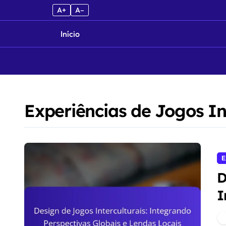
A+
A–
Início
Skip to content
Experiências de Jogos In
E
D
I
L