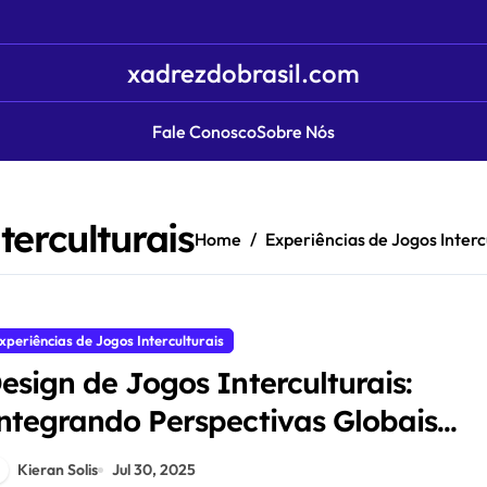
xadrezdobrasil.com
Fale Conosco
Sobre Nós
terculturais
Home
Experiências de Jogos Interc
xperiências de Jogos Interculturais
esign de Jogos Interculturais:
ntegrando Perspectivas Globais e
endas Locais
Kieran Solis
Jul 30, 2025