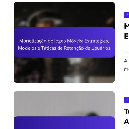
E
M
E
R
A monetização de jogos móveis é crucial para
ma
E
T
A