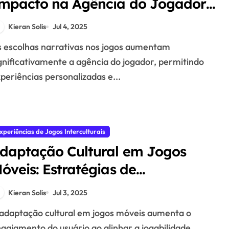
mpacto na Agência do Jogador
 Representação Cultural
Kieran Solis
Jul 4, 2025
gnificativamente a agência do jogador, permitindo
periências personalizadas e...
xperiências de Jogos Interculturais
daptação Cultural em Jogos
óveis: Estratégias de
ocalização e Recepção dos
Kieran Solis
Jul 3, 2025
suários
gajamento do usuário ao alinhar a jogabilidade...