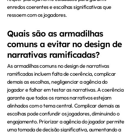
essencial para uma implementação bem-sucedida
em jogos móveis.
Como a complexidade
narrativa pode afetar o
desempenho do jogo?
A complexidade narrativa melhora o desempenho do
jogo ao criar experiências imersivas que envolvem os
jogadores. Narrativas ramificadas permitem
escolhas diversificadas dos jogadores, levando a um
aumento na rejogabilidade e no investimento
emocional. Essa complexidade pode melhorar a
satisfação e as taxas de retenção dos jogadores em
jogos móveis. Implementar narrativas ramificadas
requer planejamento cuidadoso para garantir
enredos coerentes e escolhas significativas que