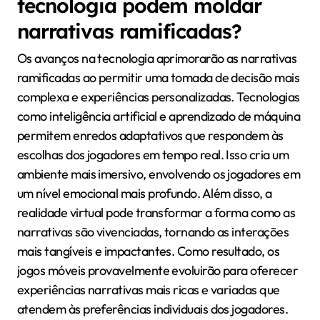
artificial adapta narrativas com base no
comportamento, preferências e decisões passadas
dos jogadores, oferecendo experiências únicas para
cada jogador.
3. Narrativa Transversal: Jogos móveis estão
integrando narrativas que se estendem por múltiplos
dispositivos, garantindo continuidade e engajamento
entre plataformas.
4. Enredos Dinâmicos: Os desenvolvedores estão
implementando ajustes em tempo real nas narrativas
com base nas ações dos jogadores, criando um
ambiente de jogo mais responsivo.
5. Conteúdo Gerado pela Comunidade: Os jogadores
contribuem para o desenvolvimento narrativo
através de feedback e conteúdo gerado pelo usuário,
enriquecendo o cenário narrativo.