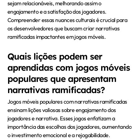
influenciam a recepção de
narrativas ramificadas?
As diferenças culturais moldam significativamente
como as narrativas ramificadas são recebidas em
jogos móveis. Essas narrativas frequentemente
refletem valores culturais, normas sociais e tradições
de narrativa únicas para diferentes sociedades.
Por exemplo, jogadores de culturas coletivistas
podem preferir narrativas que enfatizam a
comunidade e os relacionamentos, enquanto aqueles
de culturas individualistas podem favorecer a
realização pessoal e a autonomia. O design e as
escolhas dentro das narrativas ramificadas podem
ressoar ou alienar os jogadores com base nesses
contextos culturais.