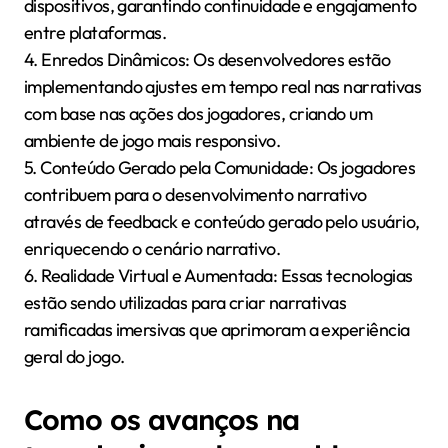
estão surgindo nas
narrativas ramificadas
para jogos móveis?
Tendências emergentes nas narrativas ramificadas
para jogos móveis focam na agência do jogador, na
narrativa personalizada e na integração de
tecnologia avançada. Essas tendências aumentam o
engajamento do usuário e criam experiências
imersivas.
1. Aumento da Agência do Jogador: Os jogos
permitem cada vez mais que os jogadores façam
escolhas impactantes que moldam a narrativa,
promovendo conexões emocionais mais profundas.
2. Personalização Impulsionada por IA: A inteligência