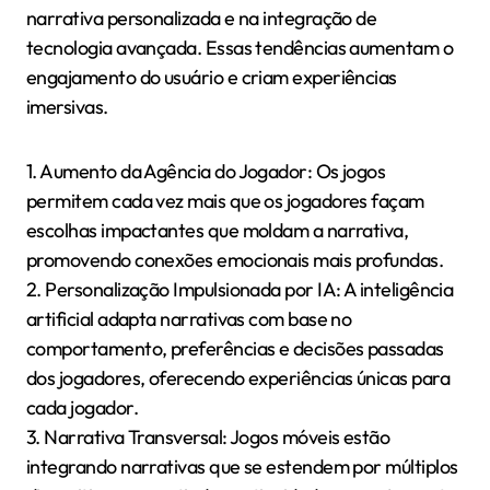
Outro aspecto importante é o ritmo. Caminhos
ramificados bem estruturados mantêm um equilíbrio
entre tensão e resolução, mantendo os jogadores
investidos. Jogos que oferecem uma variedade de
finais também incentivam a exploração,
recompensando os jogadores por sua curiosidade.
Por fim, mecanismos de feedback desempenham um
papel crítico. Fornecer aos jogadores respostas
claras às suas escolhas promove uma conexão mais
profunda com a narrativa, fazendo com que sintam
que suas decisões realmente importam.
Quais tendências futuras