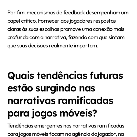
narrativas ramificadas?
Jogos móveis populares com narrativas ramificadas
ensinam lições valiosas sobre engajamento dos
jogadores e narrativa. Esses jogos enfatizam a
importância das escolhas dos jogadores, aumentando
o investimento emocional e a rejogabilidade.
Uma lição chave é a significância das consequências
significativas. Os jogadores têm mais probabilidade
de permanecer engajados quando as decisões levam
a desfechos distintos, criando um senso de agência.
Além disso, integrar arcos de personagens
diversificados enriquece a experiência narrativa,
permitindo que os jogadores explorem diferentes
perspectivas.