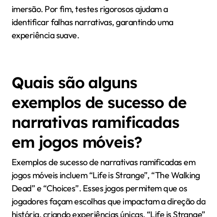
ressoem com os jogadores.
Quais são as armadilhas
comuns a evitar no design de
narrativas ramificadas?
As armadilhas comuns no design de narrativas
ramificadas incluem falta de coerência, complicar
demais as escolhas, negligenciar a agência do
jogador e falhar em testar as narrativas. A coerência
garante que todos os ramos narrativos estejam
alinhados com o tema central. Complicar demais as
escolhas pode confundir os jogadores, diminuindo o
engajamento. Priorizar a agência do jogador permite
uma tomada de decisão significativa, aumentando a
imersão. Por fim, testes rigorosos ajudam a