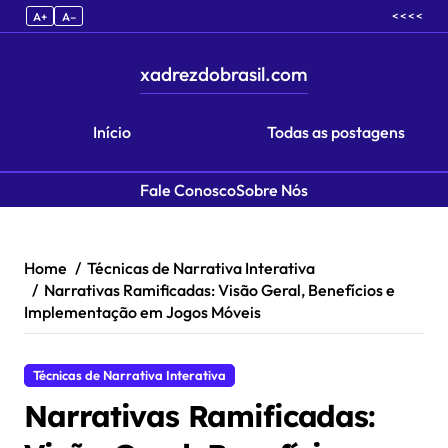
< < < <
A+
A–
xadrezdobrasil.com
Início
Todas as postagens
Fale Conosco
Sobre Nós
Skip to content
Home
Técnicas de Narrativa Interativa
Narrativas Ramificadas: Visão Geral, Benefícios e
Implementação em Jogos Móveis
Técnicas de Narrativa Interativa
Narrativas Ramificadas: