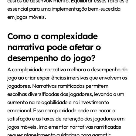
desenvolvedores
enfrentam ao criar
narrativas ramificadas?
Os desenvolvedores enfrentam vários desafios ao
criar narrativas ramificadas, incluindo complexidade
no design da história, engajamento dos jogadores e
alocação de recursos. Projetar múltiplos caminhos
narrativos requer planejamento intricado para
garantir coerência e escolhas significativas. O
engajamento dos jogadores pode diminuir se as
narrativas carecerem de profundidade ou não
ressoarem com o público. Além disso, gerenciar
recursos de forma eficaz é crucial, pois ramificações
extensas podem levar a um aumento no tempo e nos
custos de desenvolvimento. Equilibrar esses fatores é