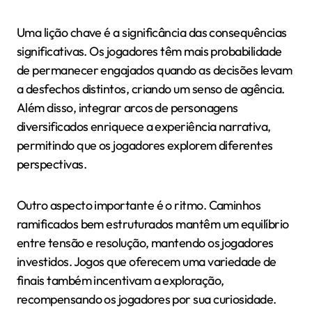
Além disso, estratégias de localização podem
melhorar a recepção ao adaptar narrativas para
alinhar-se com as expectativas culturais. Isso garante
que as motivações dos personagens, os
desenvolvimentos da trama e os dilemas morais
sejam relacionáveis, melhorando assim o
engajamento e a satisfação dos jogadores.
Compreender essas nuances culturais é crucial para
os desenvolvedores que buscam criar narrativas
ramificadas impactantes em jogos móveis.
Quais lições podem ser
aprendidas com jogos móveis
populares que apresentam