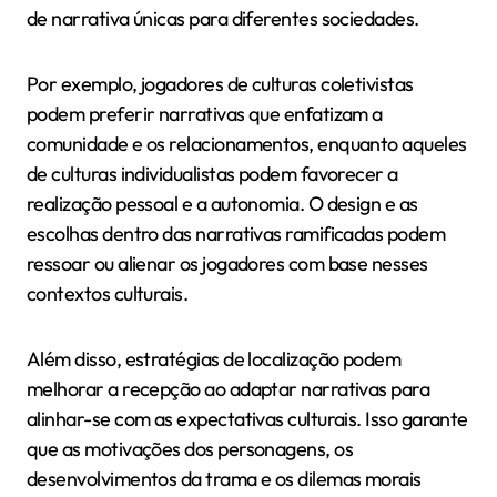
em jogos móveis?
Exemplos de sucesso de narrativas ramificadas em
jogos móveis incluem “Life is Strange”, “The Walking
Dead” e “Choices”. Esses jogos permitem que os
jogadores façam escolhas que impactam a direção da
história, criando experiências únicas. “Life is Strange”
apresenta manipulação do tempo, aumentando a
profundidade narrativa. “The Walking Dead” enfatiza
decisões emocionais, afetando relacionamentos
entre personagens. “Choices” oferece gêneros
variados, exibindo diferentes estilos narrativos. Cada
jogo demonstra os benefícios da agência do jogador e
do engajamento através de enredos ramificados.
Como as diferenças culturais