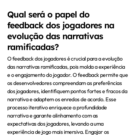
6. Realidade Virtual e Aumentada: Essas tecnologias
estão sendo utilizadas para criar narrativas
ramificadas imersivas que aprimoram a experiência
geral do jogo.
Como os avanços na
tecnologia podem moldar
narrativas ramificadas?
Os avanços na tecnologia aprimorarão as narrativas
ramificadas ao permitir uma tomada de decisão mais
complexa e experiências personalizadas. Tecnologias
como inteligência artificial e aprendizado de máquina
permitem enredos adaptativos que respondem às
escolhas dos jogadores em tempo real. Isso cria um
ambiente mais imersivo, envolvendo os jogadores em