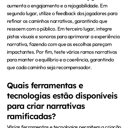
móveis?
Os desenvolvedores podem implementar
efetivamente narrativas ramificadas em jogos
móveis ao focar na escolha do jogador e na
profundidade da história. Primeiro, crie uma
estrutura de história flexível que acomode múltiplos
desfechos com base nas decisões dos jogadores. Isso
aumenta o engajamento e a rejogabilidade. Em
segundo lugar, utilize o feedback dos jogadores para
refinar os caminhos narrativos, garantindo que
ressoem com o público. Em terceiro lugar, integre
pistas visuais e sonoras para aprimorar a experiência
narrativa, fazendo com que as escolhas pareçam
impactantes. Por fim, teste vários ramos narrativos
para manter o equilíbrio e a coerência, garantindo
que cada caminho seja recompensador.