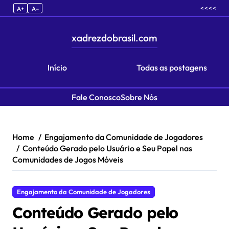
< < < <
A+
A–
xadrezdobrasil.com
Início
Todas as postagens
Fale Conosco
Sobre Nós
Skip to content
Home
Engajamento da Comunidade de Jogadores
Conteúdo Gerado pelo Usuário e Seu Papel nas
Comunidades de Jogos Móveis
Engajamento da Comunidade de Jogadores
Conteúdo Gerado pelo