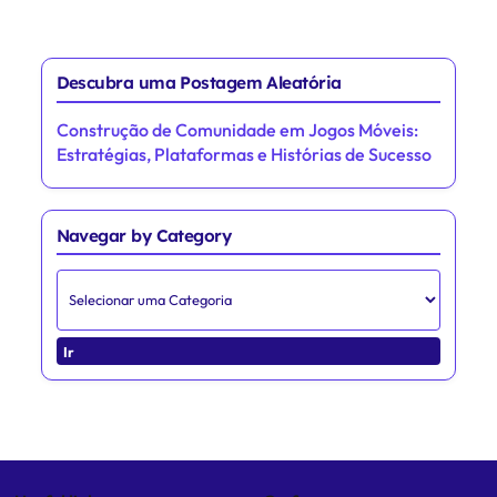
Descubra uma Postagem Aleatória
Construção de Comunidade em Jogos Móveis:
Estratégias, Plataformas e Histórias de Sucesso
Navegar by Category
Ir