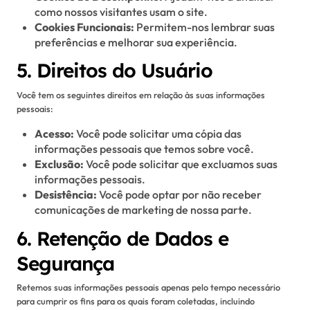
como nossos visitantes usam o site.
Cookies Funcionais:
Permitem-nos lembrar suas
preferências e melhorar sua experiência.
5. Direitos do Usuário
Você tem os seguintes direitos em relação às suas informações
pessoais:
Acesso:
Você pode solicitar uma cópia das
informações pessoais que temos sobre você.
Exclusão:
Você pode solicitar que excluamos suas
informações pessoais.
Desistência:
Você pode optar por não receber
comunicações de marketing de nossa parte.
6. Retenção de Dados e
Segurança
Retemos suas informações pessoais apenas pelo tempo necessário
para cumprir os fins para os quais foram coletadas, incluindo