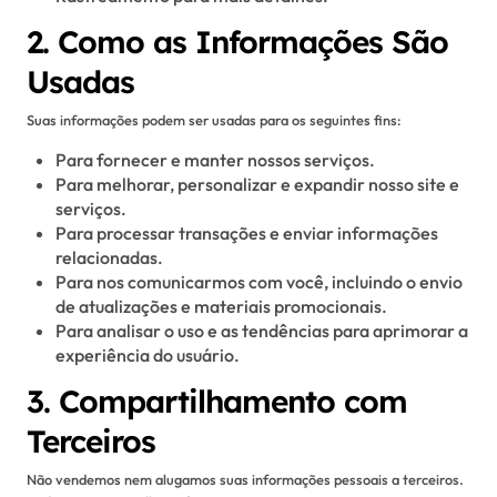
2. Como as Informações São
Usadas
Suas informações podem ser usadas para os seguintes fins:
Para fornecer e manter nossos serviços.
Para melhorar, personalizar e expandir nosso site e
serviços.
Para processar transações e enviar informações
relacionadas.
Para nos comunicarmos com você, incluindo o envio
de atualizações e materiais promocionais.
Para analisar o uso e as tendências para aprimorar a
experiência do usuário.
3. Compartilhamento com
Terceiros
Não vendemos nem alugamos suas informações pessoais a terceiros.