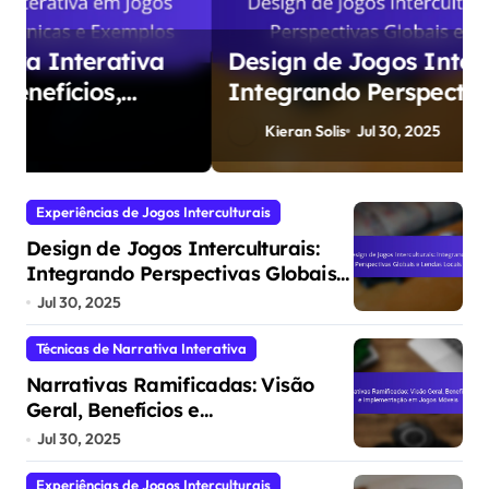
Design de Jogos Interculturais:
Integrando Perspectivas Globais e
Lendas Locais
Kieran Solis
Jul 30, 2025
Experiências de Jogos Interculturais
Design de Jogos Interculturais:
Integrando Perspectivas Globais e
Lendas Locais
Jul 30, 2025
Técnicas de Narrativa Interativa
Narrativas Ramificadas: Visão
Geral, Benefícios e
Implementação em Jogos Móveis
Jul 30, 2025
Experiências de Jogos Interculturais