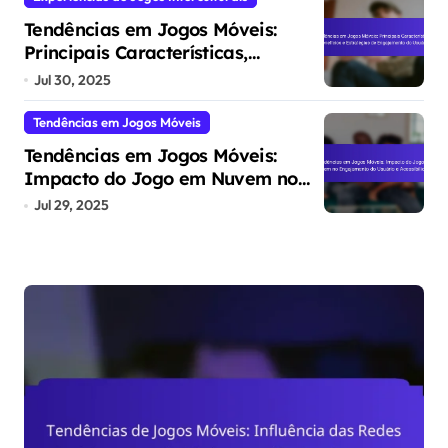
Tendências em Jogos Móveis:
Principais Características,
Benefícios e Estratégias de
Jul 30, 2025
Engajamento do Usuário
Tendências em Jogos Móveis
Tendências em Jogos Móveis:
Impacto do Jogo em Nuvem no
Engajamento do Usuário e
Jul 29, 2025
Acessibilidade