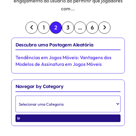
engajamento do usuário ao permitir que jogadores
com...
Posts pagination
1
2
3
…
6
Descubra uma Postagem Aleatória
Tendências em Jogos Móveis: Vantagens dos
Modelos de Assinatura em Jogos Móveis
Navegar by Category
Ir