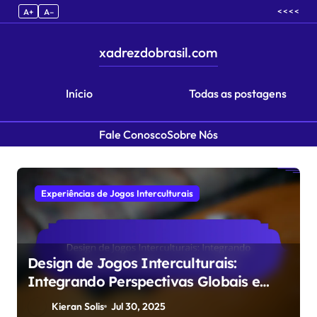
< < < <
A+
A–
xadrezdobrasil.com
Início
Todas as postagens
Fale Conosco
Sobre Nós
Skip to content
Experiências de Jogos Interculturais
Design de Jogos Interculturais:
Integrando Perspectivas Globais e
Lendas Locais
Kieran Solis
Jul 30, 2025