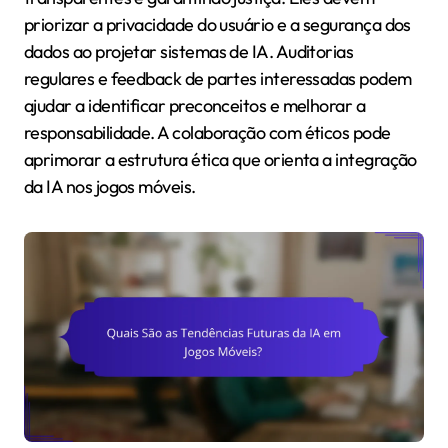
priorizar a privacidade do usuário e a segurança dos
dados ao projetar sistemas de IA. Auditorias
regulares e feedback de partes interessadas podem
ajudar a identificar preconceitos e melhorar a
responsabilidade. A colaboração com éticos pode
aprimorar a estrutura ética que orienta a integração
da IA nos jogos móveis.