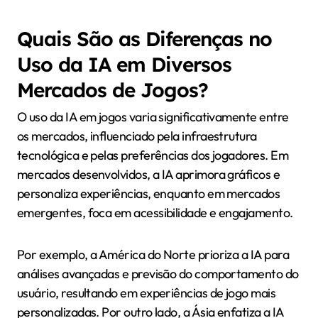
Quais São as Diferenças no
Uso da IA em Diversos
Mercados de Jogos?
O uso da IA em jogos varia significativamente entre
os mercados, influenciado pela infraestrutura
tecnológica e pelas preferências dos jogadores. Em
mercados desenvolvidos, a IA aprimora gráficos e
personaliza experiências, enquanto em mercados
emergentes, foca em acessibilidade e engajamento.
Por exemplo, a América do Norte prioriza a IA para
análises avançadas e previsão do comportamento do
usuário, resultando em experiências de jogo mais
personalizadas. Por outro lado, a Ásia enfatiza a IA