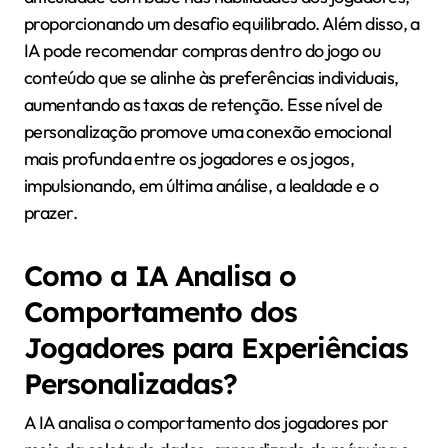
proporcionando um desafio equilibrado. Além disso, a
IA pode recomendar compras dentro do jogo ou
conteúdo que se alinhe às preferências individuais,
aumentando as taxas de retenção. Esse nível de
personalização promove uma conexão emocional
mais profunda entre os jogadores e os jogos,
impulsionando, em última análise, a lealdade e o
prazer.
Como a IA Analisa o
Comportamento dos
Jogadores para Experiências
Personalizadas?
A IA analisa o comportamento dos jogadores por