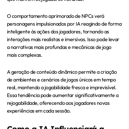
O comportamento aprimorado de NPCs verá
personagens impulsionados por IA reagindo de forma
inteligente às ações dos jogadores, tornando as
interações mais realistas e imersivas. Isso pode levar
a narrativas mais profundas e mecânicas de jogo
mais complexas.
A geração de conteúdo dinâmico permite a criação
de ambientes e cenários de jogos únicos em tempo
real, mantendo a jogabilidade fresca e imprevisível.
Essa tendência pode aumentar significativamente a
rejogabilidade, oferecendo aos jogadores novas
experiências em cada sessão.
Como a IA Influenciará a