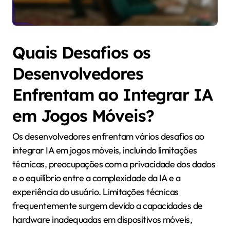
Quais Desafios os
Desenvolvedores
Enfrentam ao Integrar IA
em Jogos Móveis?
Os desenvolvedores enfrentam vários desafios ao
integrar IA em jogos móveis, incluindo limitações
técnicas, preocupações com a privacidade dos dados
e o equilíbrio entre a complexidade da IA e a
experiência do usuário. Limitações técnicas
frequentemente surgem devido a capacidades de
hardware inadequadas em dispositivos móveis,