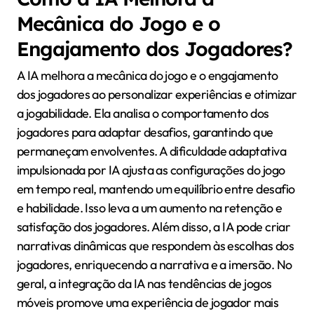
Mecânica do Jogo e o
Engajamento dos Jogadores?
A IA melhora a mecânica do jogo e o engajamento
dos jogadores ao personalizar experiências e otimizar
a jogabilidade. Ela analisa o comportamento dos
jogadores para adaptar desafios, garantindo que
permaneçam envolventes. A dificuldade adaptativa
impulsionada por IA ajusta as configurações do jogo
em tempo real, mantendo um equilíbrio entre desafio
e habilidade. Isso leva a um aumento na retenção e
satisfação dos jogadores. Além disso, a IA pode criar
narrativas dinâmicas que respondem às escolhas dos
jogadores, enriquecendo a narrativa e a imersão. No
geral, a integração da IA nas tendências de jogos
móveis promove uma experiência de jogador mais