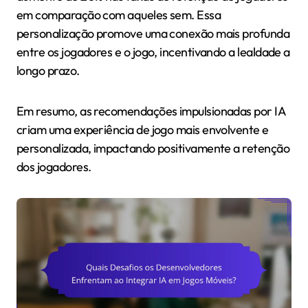
em comparação com aqueles sem. Essa
personalização promove uma conexão mais profunda
entre os jogadores e o jogo, incentivando a lealdade a
longo prazo.
Em resumo, as recomendações impulsionadas por IA
criam uma experiência de jogo mais envolvente e
personalizada, impactando positivamente a retenção
dos jogadores.