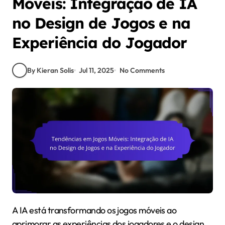
Móveis: Integração de IA
no Design de Jogos e na
Experiência do Jogador
By Kieran Solis
Jul 11, 2025
No Comments
A IA está transformando os jogos móveis ao
aprimorar as experiências dos jogadores e o design