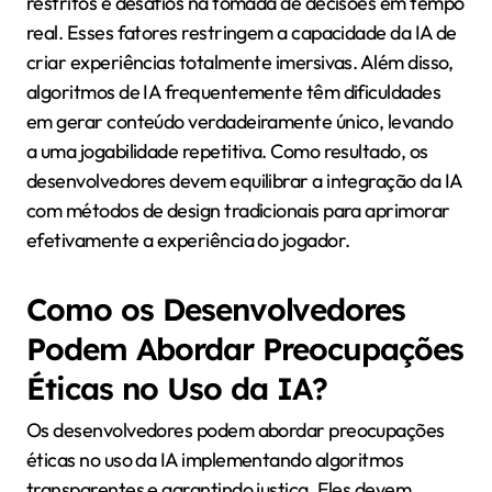
restritos e desafios na tomada de decisões em tempo
real. Esses fatores restringem a capacidade da IA de
criar experiências totalmente imersivas. Além disso,
algoritmos de IA frequentemente têm dificuldades
em gerar conteúdo verdadeiramente único, levando
a uma jogabilidade repetitiva. Como resultado, os
desenvolvedores devem equilibrar a integração da IA
com métodos de design tradicionais para aprimorar
efetivamente a experiência do jogador.
Como os Desenvolvedores
Podem Abordar Preocupações
Éticas no Uso da IA?
Os desenvolvedores podem abordar preocupações
éticas no uso da IA implementando algoritmos
transparentes e garantindo justiça. Eles devem