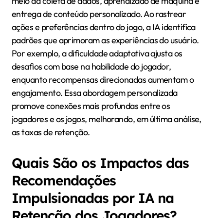
meio da coleta de dados, aprendizado de máquina e
entrega de conteúdo personalizado. Ao rastrear
ações e preferências dentro do jogo, a IA identifica
padrões que aprimoram as experiências do usuário.
Por exemplo, a dificuldade adaptativa ajusta os
desafios com base na habilidade do jogador,
enquanto recompensas direcionadas aumentam o
engajamento. Essa abordagem personalizada
promove conexões mais profundas entre os
jogadores e os jogos, melhorando, em última análise,
as taxas de retenção.
Quais São os Impactos das
Recomendações
Impulsionadas por IA na
Retenção dos Jogadores?