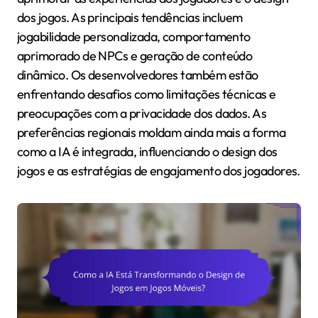
dos jogos. As principais tendências incluem
jogabilidade personalizada, comportamento
aprimorado de NPCs e geração de conteúdo
dinâmico. Os desenvolvedores também estão
enfrentando desafios como limitações técnicas e
preocupações com a privacidade dos dados. As
preferências regionais moldam ainda mais a forma
como a IA é integrada, influenciando o design dos
jogos e as estratégias de engajamento dos jogadores.