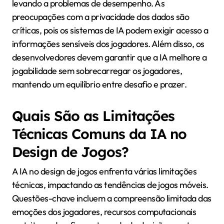
levando a problemas de desempenho. As
preocupações com a privacidade dos dados são
críticas, pois os sistemas de IA podem exigir acesso a
informações sensíveis dos jogadores. Além disso, os
desenvolvedores devem garantir que a IA melhore a
jogabilidade sem sobrecarregar os jogadores,
mantendo um equilíbrio entre desafio e prazer.
Quais São as Limitações
Técnicas Comuns da IA no
Design de Jogos?
A IA no design de jogos enfrenta várias limitações
técnicas, impactando as tendências de jogos móveis.
Questões-chave incluem a compreensão limitada das
emoções dos jogadores, recursos computacionais