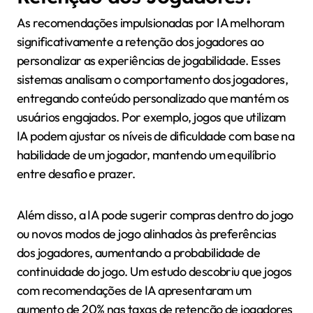
As recomendações impulsionadas por IA melhoram
significativamente a retenção dos jogadores ao
personalizar as experiências de jogabilidade. Esses
sistemas analisam o comportamento dos jogadores,
entregando conteúdo personalizado que mantém os
usuários engajados. Por exemplo, jogos que utilizam
IA podem ajustar os níveis de dificuldade com base na
habilidade de um jogador, mantendo um equilíbrio
entre desafio e prazer.
Além disso, a IA pode sugerir compras dentro do jogo
ou novos modos de jogo alinhados às preferências
dos jogadores, aumentando a probabilidade de
continuidade do jogo. Um estudo descobriu que jogos
com recomendações de IA apresentaram um
aumento de 20% nas taxas de retenção de jogadores