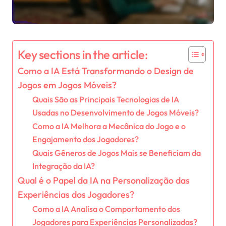
Key sections in the article:
Como a IA Está Transformando o Design de
Jogos em Jogos Móveis?
Quais São as Principais Tecnologias de IA
Usadas no Desenvolvimento de Jogos Móveis?
Como a IA Melhora a Mecânica do Jogo e o
Engajamento dos Jogadores?
Quais Gêneros de Jogos Mais se Beneficiam da
Integração da IA?
Qual é o Papel da IA na Personalização das
Experiências dos Jogadores?
Como a IA Analisa o Comportamento dos
Jogadores para Experiências Personalizadas?