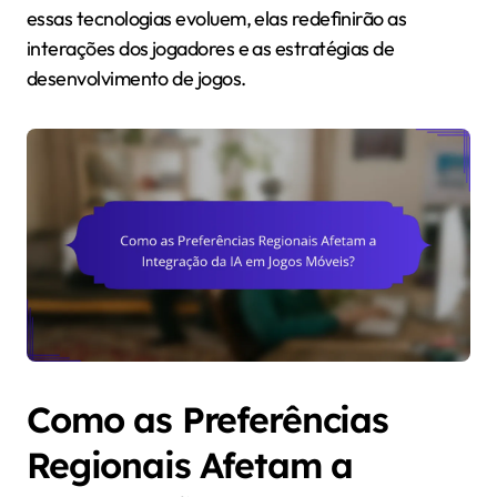
essas tecnologias evoluem, elas redefinirão as
interações dos jogadores e as estratégias de
desenvolvimento de jogos.
Como as Preferências
Regionais Afetam a