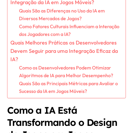
Integração da IA em Jogos Móveis?
Quais São as Diferenças no Uso da IA em
Diversos Mercados de Jogos?
Como Fatores Culturais Influenciam a Interação
dos Jogadores com a IA?
Quais Melhores Práticas os Desenvolvedores
Devem Seguir para uma Integração Eficaz da
IA?
Como os Desenvolvedores Podem Otimizar
Algoritmos de IA para Melhor Desempenho?
Quais São as Principais Métricas para Avaliar o
Sucesso da IA em Jogos Móveis?
Como a IA Está
Transformando o Design